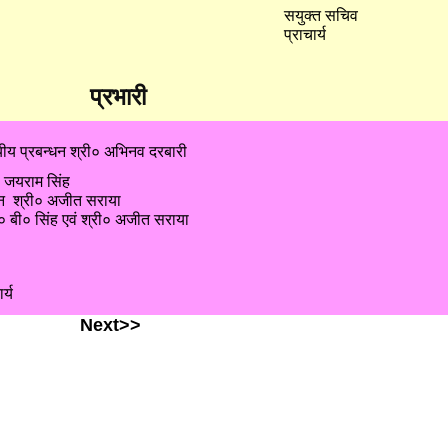
सयुक्त सचिव
प्राचार्य
प्रभारी
लयीय प्रबन्धन श्री० अभिनव दरबारी
० जयराम सिंह
र्तन श्री० अजीत सराया
० बी० सिंह एवं श्री० अजीत सराया
र्य
Next>>