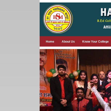
Home
About Us
Know Your College