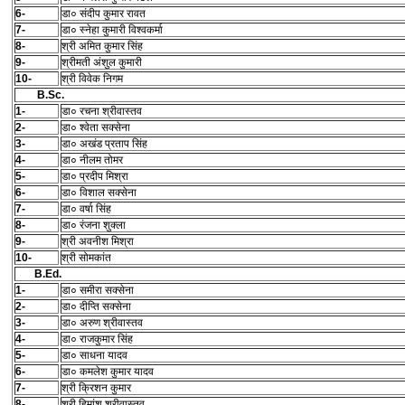
6-
डा० संदीप कुमार रावत
7-
डा० स्नेहा कुमारी विश्वकर्मा
8-
श्री अमित कुमार सिंह
9-
श्रीमती अंशुल कुमारी
10-
श्री विवेक निगम
B.Sc.
1-
डा० रचना श्रीवास्तव
2-
डा० श्वेता सक्सेना
3-
डा० अखंड प्रताप सिंह
4-
डा० नीलम तोमर
5-
डा० प्रदीप मिश्रा
6-
डा० विशाल सक्सेना
7-
डा० वर्षा सिंह
8-
डा० रंजना शुक्ला
9-
श्री अवनीश मिश्रा
10-
श्री सोमकांत
B.Ed.
1-
डा० समीरा सक्सेना
2-
डा० दीप्ति सक्सेना
3-
डा० अरुण श्रीवास्तव
4-
डा० राजकुमार सिंह
5-
डा० साधना यादव
6-
डा० कमलेश कुमार यादव
7-
श्री क्रिशन कुमार
8-
श्री हिमांशु श्रीवास्तव