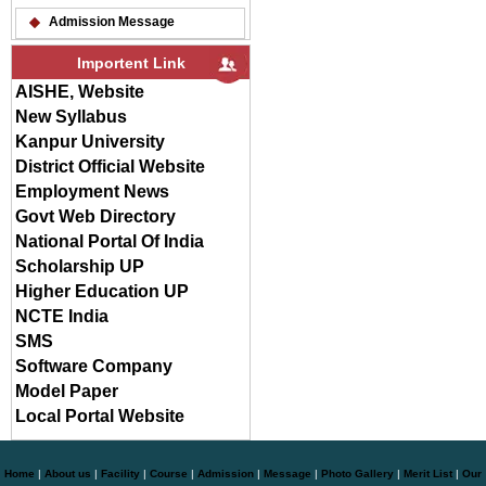
Admission Message
Importent Link
AISHE, Website
New Syllabus
Kanpur University
District Official Website
Employment News
Govt Web Directory
National Portal Of India
Scholarship UP
Higher Education UP
NCTE India
SMS
Software Company
Model Paper
Local Portal Website
Home
|
About us
|
Facility
|
Course
|
Admission
|
Message
|
Photo Gallery
|
Merit List
|
Our