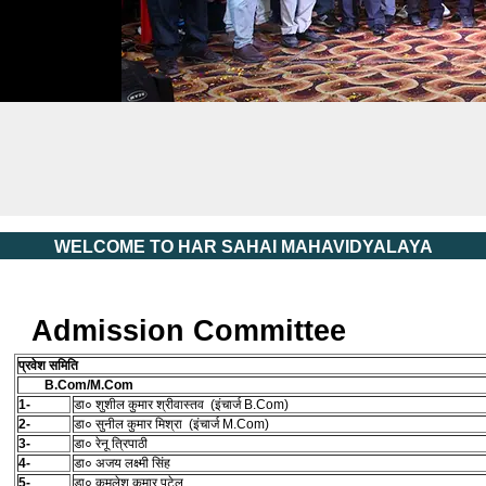
Har Sahai Mahavidyalaya, P Road, Kanpur
WELCOME TO HAR SAHAI MAHAVIDYALAYA
Admission Committee
प्रवेश समिति
B.Com/M.Com
1-
डा० शुशील कुमार श्रीवास्तव (इंचार्ज B.Com)
2-
डा० सुनील कुमार मिश्रा (इंचार्ज M.Com)
3-
डा० रेनू त्रिपाठी
4-
डा० अजय लक्ष्मी सिंह
5-
डा० कमलेश कुमार पटेल