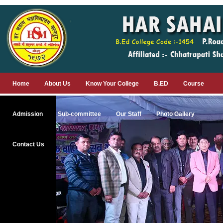
Home
About Us
Know Your College
B.ED
Course
Admission
Sub-committee
Our Staff
Photo Gallery
Contact Us