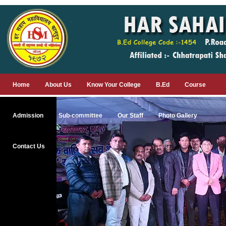
Home
About Us
Know Your College
B.Ed
Course
Admission
Sub-committee
Our Staff
Photo Gallery
Contact Us